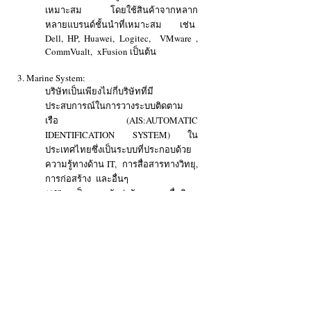
เหมาะสม โดยใช้สินค้าจากหลาก
หลายแบรนด์ชั้นนำที่เหมาะสม เช่น
Dell, HP, Huawei, Logitec, VMware ,
CommVualt, xFusion เป็นต้น
3. Marine System
:
บริษัทเป็นเพียงไม่กี่บริษัทที่มี
ประสบการณ์ในการวางระบบติดตาม
เรือ (AIS:AUTOMATIC
IDENTIFICATION SYSTEM) ใน
ประเทศไทยซึ่งเป็นระบบที่ประกอบด้วย
ความรู้ทางด้าน IT, การสื่อสารทางวิทยุ,
การก่อสร้าง และอื่นๆ
(AIS: เป็นระบบรับส่งสัญญาณคลื่นวิทยุ
ย่าน VHF Maritime Band เพื่อใช้รับส่ง
ข้อมูล จากเรือลำหนึ่งไปให้กับเรือหรือ
จากเรืออื่นๆ หรือสถานีชายฝั่ง ที่อยู่
บริเวณใกล้เคียงโดยอัตโนมัติ)
4. Mobile Solution
:
Mobile Device มีพัฒนาการอย่าง
รวดเร็ว ปัจจุบันจำนวนผู้ใช้อุปกรณ์